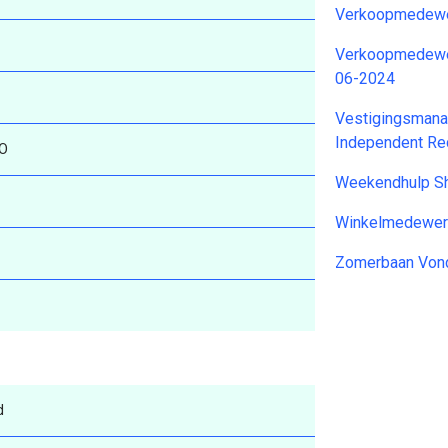
Verkoopmedewer
Verkoopmedewerk
06-2024
Vestigingsmana
Independent Re
O
Weekendhulp S
Winkelmedewer
Zomerbaan Vond
d