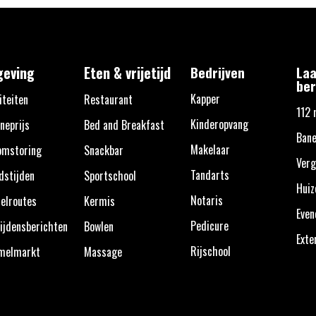
eving
Eten & vrijetijd
Bedrijven
Laa
ber
Kapper
iteiten
Restaurant
112 
Kinderopvang
neprijs
Bed and Breakfast
Bane
Makelaar
omstoring
Snackbar
Verg
Tandarts
dstijden
Sportschool
Huiz
Notaris
elroutes
Kermis
Eve
Pedicure
ijdensberichten
Bowlen
Exte
Rijschool
melmarkt
Massage