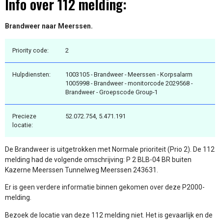
Info over 112 melding:
Brandweer naar Meerssen.
Priority code:
2
Hulpdiensten:
1003105 - Brandweer - Meerssen - Korpsalarm
1005998 - Brandweer - monitorcode 2029568 -
Brandweer - Groepscode Group-1
Precieze
52.072.754, 5.471.191
locatie:
De Brandweer is uitgetrokken met Normale prioriteit (Prio 2). De 112
melding had de volgende omschrijving: P 2 BLB-04 BR buiten
Kazerne Meerssen Tunnelweg Meerssen 243631.
Er is geen verdere informatie binnen gekomen over deze P2000-
melding.
Bezoek de locatie van deze 112 melding niet. Het is gevaarlijk en de