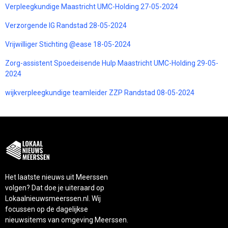
Verpleegkundige Maastricht UMC-Holding 27-05-2024
Verzorgende IG Randstad 28-05-2024
Vrijwilliger Stichting @ease 18-05-2024
Zorg-assistent Spoedeisende Hulp Maastricht UMC-Holding 29-05-
2024
wijkverpleegkundige teamleider ZZP Randstad 08-05-2024
Het laatste nieuws uit Meerssen
volgen? Dat doe je uiteraard op
Lokaalnieuwsmeerssen.nl. Wij
focussen op de dagelijkse
nieuwsitems van omgeving Meerssen.