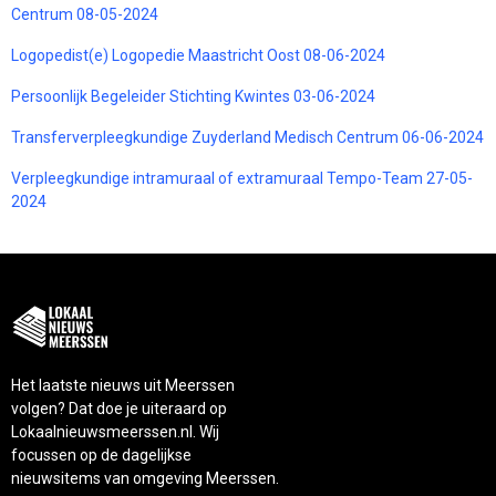
Centrum 08-05-2024
Logopedist(e) Logopedie Maastricht Oost 08-06-2024
Persoonlijk Begeleider Stichting Kwintes 03-06-2024
Transferverpleegkundige Zuyderland Medisch Centrum 06-06-2024
Verpleegkundige intramuraal of extramuraal Tempo-Team 27-05-
2024
Het laatste nieuws uit Meerssen
volgen? Dat doe je uiteraard op
Lokaalnieuwsmeerssen.nl. Wij
focussen op de dagelijkse
nieuwsitems van omgeving Meerssen.