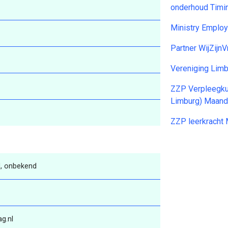
onderhoud Timi
Ministry Emplo
Partner WijZijnV
Vereniging Lim
ZZP Verpleegku
Limburg) Maan
ZZP leerkracht
, onbekend
g.nl