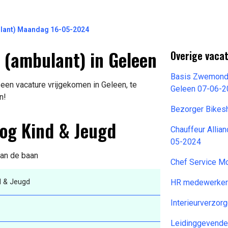
ulant) Maandag 16-05-2024
 (ambulant) in Geleen
Overige vaca
Basis Zwemonder
een vacature vrijgekomen in Geleen, te
Geleen 07-06-
n!
Bezorger Bikes
oog Kind & Jeugd
Chauffeur Allia
05-2024
van de baan
Chef Service M
d & Jeugd
HR medewerker
Interieurverzor
Leidinggevende