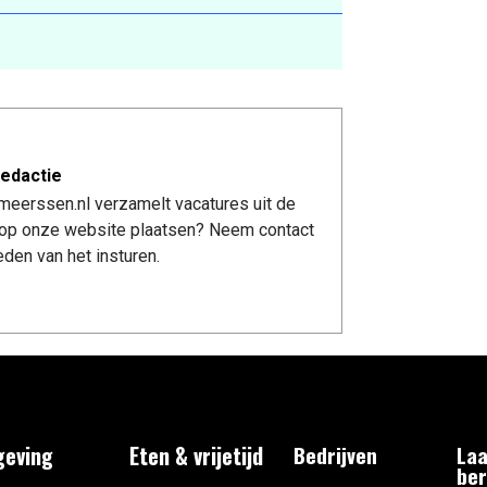
edactie
meerssen.nl verzamelt vacatures uit de
re op onze website plaatsen? Neem contact
den van het insturen.
eving
Eten & vrijetijd
Bedrijven
Laa
ber