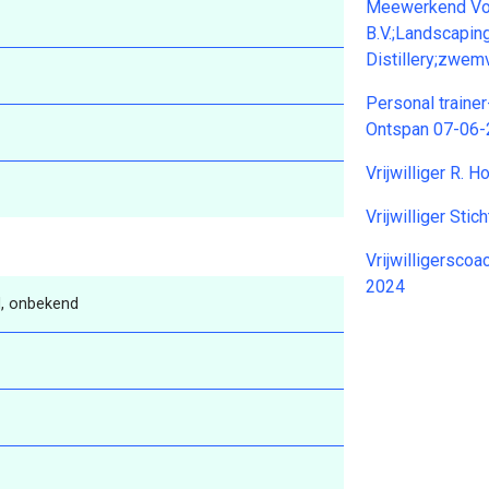
Meewerkend Vo
B.V.;Landscapin
Distillery;zwem
Personal traine
Ontspan 07-06
Vrijwilliger R.
Vrijwilliger Sti
Vrijwilligersco
2024
, onbekend